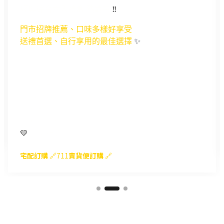
經典
綜合六入禮盒 熱銷中
‼️
門市招牌推薦、口味多樣好享受
送
禮首選、自行享用的最佳選擇
✨
內含：
💛 經典原味*2
💛 66％融心巧克力*1
💛 靜岡抹茶*1
💛 伯爵奶茶*1
💛 楓糖肉桂*1
💛
精美禮袋
宅配訂購
🔗
711
賣貨便訂購
🔗