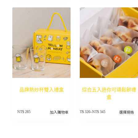
品牌熱炒杯雙入禮盒
綜合五入迷你可頌鬆餅禮
盒
此
加入購物車
選擇規格
NT$
285
NT$
320
–
NT$
345
產
價
品
格
有
範
多
圍：
種
NT$ 320