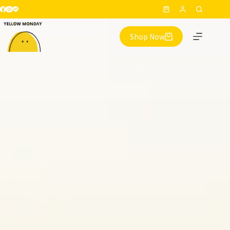
跳
購
至
物
主
Shop Now
車
要
內
容