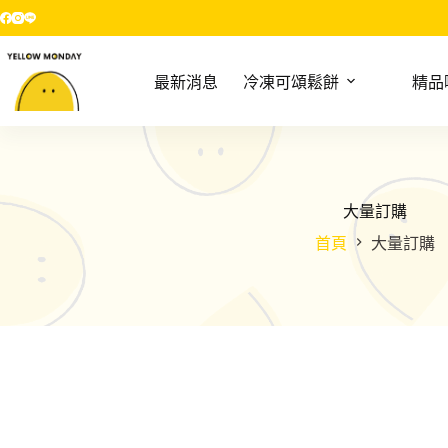
跳
至
主
最新消息
冷凍可頌鬆餅
精品
要
內
容
大量訂購
首頁
大量訂購