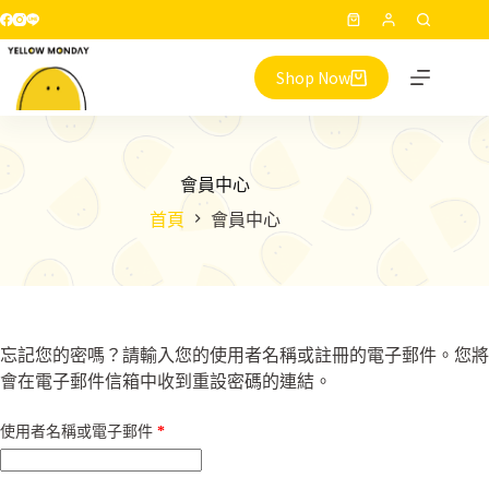
跳
購
至
物
主
Shop Now
車
要
內
容
會員中心
首頁
會員中心
忘記您的密嗎？請輸入您的使用者名稱或註冊的電子郵件。您將
會在電子郵件信箱中收到重設密碼的連結。
必
使用者名稱或電子郵件
*
填