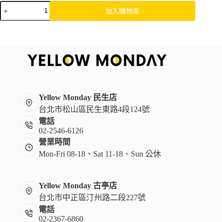
品
加入購物車
牌
概
念
帆
布
袋
數
量
Yellow Monday 民生店
台北市松山區民生東路4段124號
電話
02-2546-6126
營業時間
Mon-Fri 08-18、Sat 11-18、Sun 公休
Yellow Monday 古亭店
台北市中正區汀州路二段227號
電話
02-2367-6860