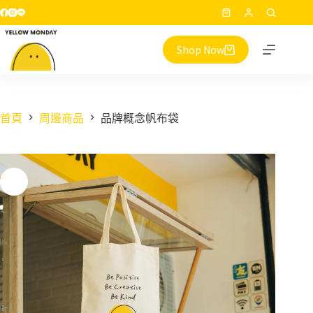
跳
購
至
物
主
Shop Now
車
要
內
容
首頁
周邊商品
品牌概念帆布袋