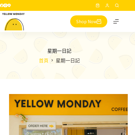
跳
購
至
物
主
Shop Now
車
要
內
容
星期一日記
首頁
星期一日記