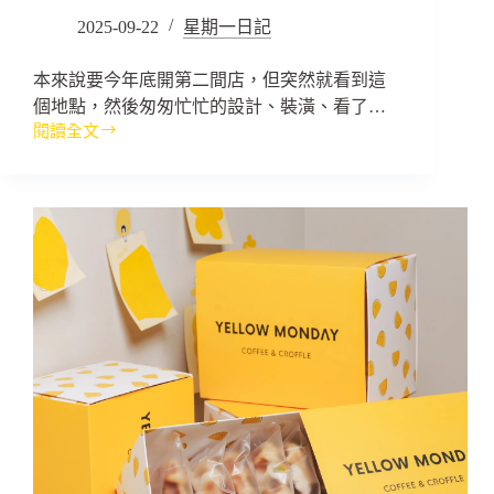
2025-09-22
星期一日記
本來說要今年底開第二間店，但突然就看到這
個地點，然後匆匆忙忙的設計、裝潢、看了…
閱讀全文
從
民
生
社
區
到
古
亭，
Yellow
Monday
第
二
個
家