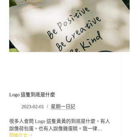
樣
來
的
Logo 這隻到底是什麼
2023-02-01
星期一日記
很多人會問 Logo 這隻黃黃的到底是什麼，有人
說像荷包蛋，也有人說像雞蛋糕。我一律…
閱讀全文