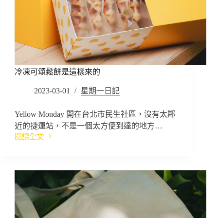
冷凍可頌鬆餅是這樣來的
2023-03-01
星期一日記
Yellow Monday 開在台北市民生社區，沒有太鄰
近的捷運站，不是一個太方便到達的地方…
閱讀全文
冷
凍
可
頌
鬆
餅
是
這