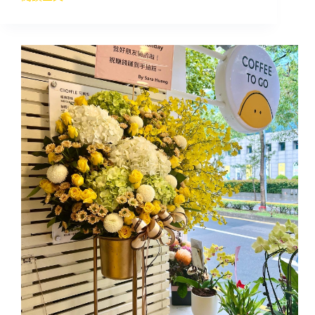
Logo
這
隻
到
底
是
什
麼