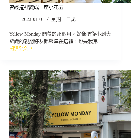
曾經這裡變成一座小花園
2023-01-01
星期一日記
Yellow Monday 開幕的那個月，好像把從小到大
認識的親朋好友都聚集在這裡，也是我第…
閱讀全文
曾
經
這
裡
變
成
一
座
小
花
園