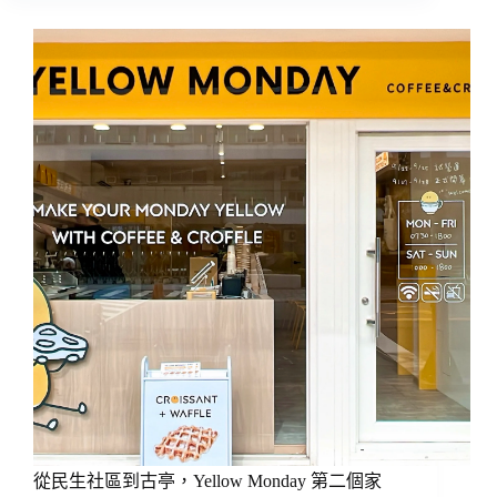
我
們
走
過
1,095
個
日
子
的
你
從民生社區到古亭，Yellow Monday 第二個家