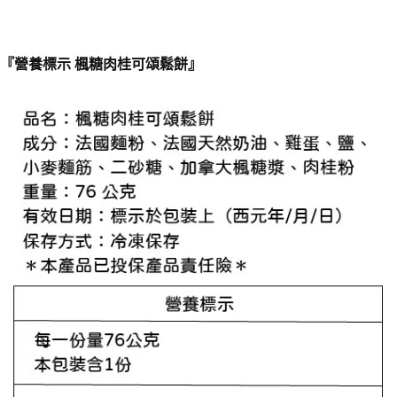
『營養標示 楓糖肉桂可頌鬆餅』