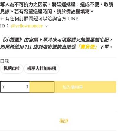
等人為不可抗力之因素，將延遲抵達，造成不便，敬請
見諒。若有希望送達時間，請於備註欄填寫。
✨ 有任何訂購問題可以洽詢官方 LINE
ID：
@yellowmonday
。
《小提醒》由官網下單冷凍可頌鬆餅只能選黑貓宅配，
如果希望用 711 店到店寄送請直接從
「賣貨便」
下單。
口味
楓糖肉桂
楓糖肉桂加麻糬
楓
加入購物車
糖
肉
桂
數
量
描述