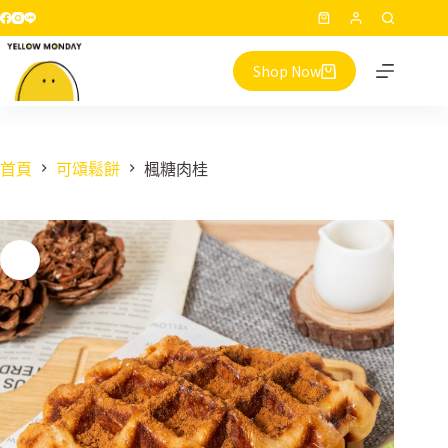
跳
購
至
物
主
Shop Now
車
要
內
容
首頁
可頌鬆餅
楓糖肉桂