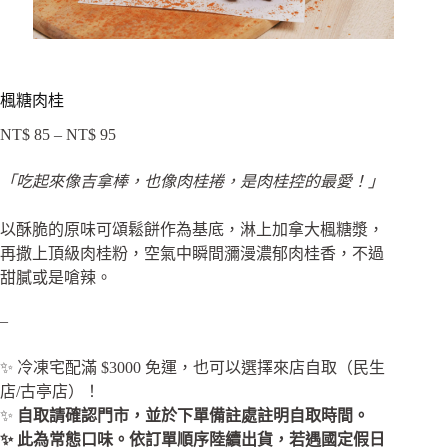
楓糖肉桂
NT$
85
–
NT$
95
價
格
「吃起來像吉拿棒，也像肉桂捲，是肉桂控的最愛！」
範
圍：
以酥脆的原味可頌鬆餅作為基底，淋上加拿大楓糖漿，
NT$ 85
到
再撒上頂級肉桂粉，空氣中瞬間瀰漫濃郁肉桂香，不過
NT$ 95
甜膩或是嗆辣。
–
✨ 冷凍宅配滿 $3000 免運，也可以選擇來店自取（民生
店/古亭店）！
✨
自取請確認門市，並於下單備註處註明自取時間。
✨ 此為常態口味。依訂單順序陸續出貨，若遇國定假日