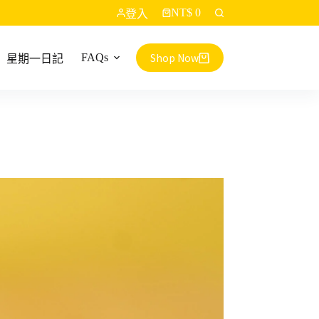
NT$
0
登入
購
物
車
Shop Now
FAQs
星期一日記