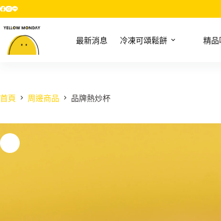
跳
至
主
最新消息
冷凍可頌鬆餅
精品
要
內
容
首頁
周邊商品
品牌熱炒杯