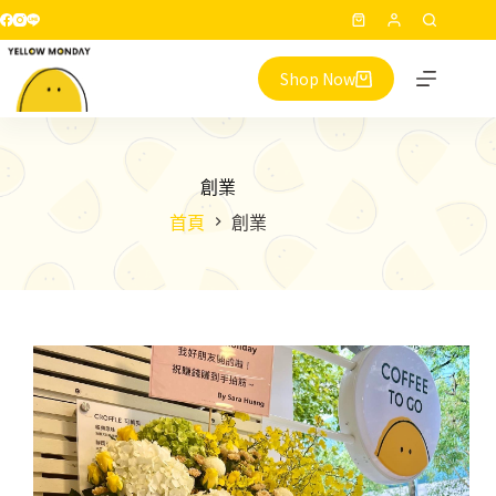
跳
購
至
物
主
Shop Now
車
要
內
容
創業
首頁
創業