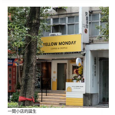
這
裡
變
成
一
座
小
花
園
一間小店的誕生