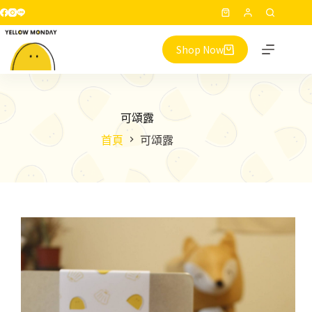
跳
購
至
物
主
Shop Now
車
要
內
容
可頌露
首頁
可頌露