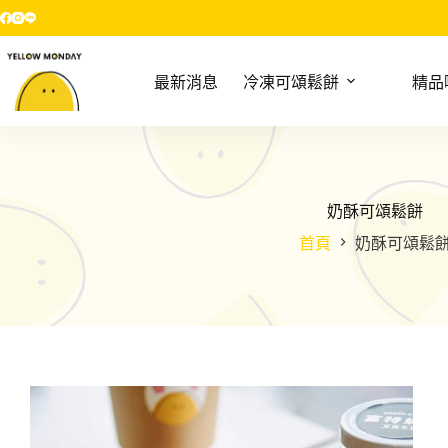
跳
至
主
最新消息
冷凍可頌鬆餅
精品
要
內
容
奶酥可頌鬆餅
首頁
奶酥可頌鬆