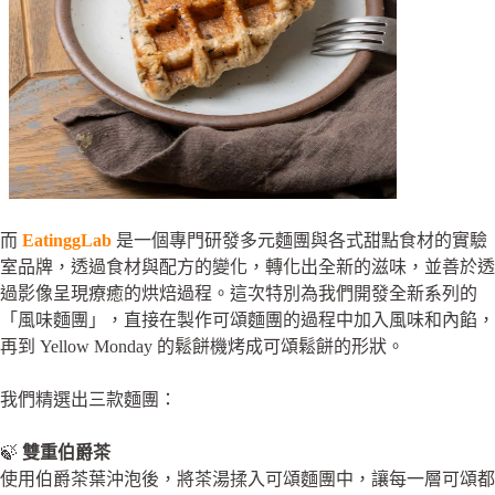
而
EatinggLab
是一個專門研發多元麵團與各式甜點食材的實驗
室品牌，透過食材與配方的變化，轉化出全新的滋味，並善於透
過影像呈現療癒的烘焙過程。這次特別為我們開發全新系列的
「風味麵團」，直接在製作可頌麵團的過程中加入風味和內餡，
再到 Yellow Monday 的鬆餅機烤成可頌鬆餅的形狀。
我們精選出三款麵團：
🍃
雙重伯爵茶
使用伯爵茶葉沖泡後，將茶湯揉入可頌麵團中，讓每一層可頌都