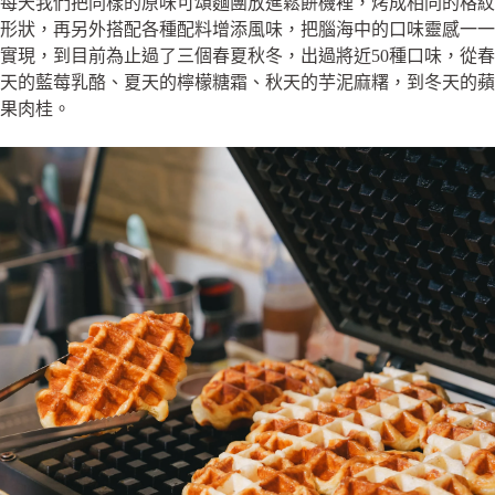
每天我們把同樣的原味可頌麵團放進鬆餅機裡，烤成相同的格紋
形狀，再另外搭配各種配料增添風味，把腦海中的口味靈感一一
實現，到目前為止過了三個春夏秋冬，出過將近50種口味，從春
天的藍莓乳酪、夏天的檸檬糖霜、秋天的芋泥麻糬，到冬天的蘋
果肉桂。