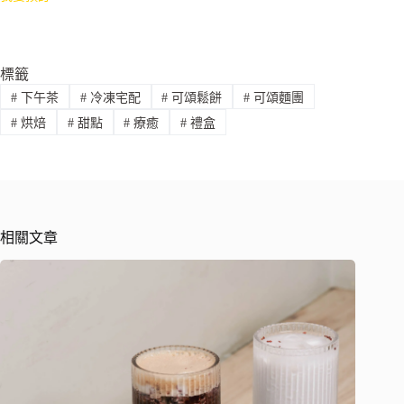
標籤
#
下午茶
#
冷凍宅配
#
可頌鬆餅
#
可頌麵團
#
烘焙
#
甜點
#
療癒
#
禮盒
相關文章