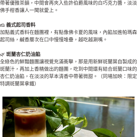
帶著優雅茶韻，中間會再夾入些許伯爵風味的白巧克力醬，淡淡
佛手柑香讓人一聞就愛上。
🧀
義式起司香料
加點義式香料在麵團裡，有點像佛卡夏的風味，內餡加進帕瑪森
起司絲，鹹香層次在口中慢慢堆疊，越吃越涮嘴。
🌿
斑蘭杏仁奶油餡
全綠色的鮮豔麵團讓視覺充滿衝擊，那是用新鮮斑蘭葉自製成的
斑蘭汁，再加上香精做出的麵團，吃到中間還有結合斑蘭口味的
杏仁奶油餡，在淡淡的草本清香中帶著微甜。（同場加映：限定
特調斑蘭葉拿鐵）