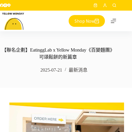
跳
購
至
物
主
Shop Now
車
要
內
容
【聯名企劃】EatinggLab x Yellow Monday《百變麵團》
可頌鬆餅的新篇章
2025-07-21
最新消息