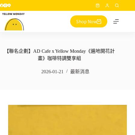
跳
購
至
物
主
Shop Now
車
要
內
容
【聯名企劃】AD Cafe x Yellow Monday《遍地開花計
畫》咖啡特調雙享組
2026-01-21
最新消息