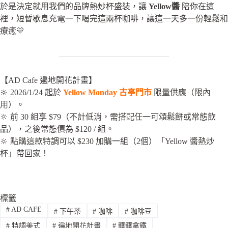
於是決定就用我們的品牌熱炒杯盛裝，讓
Yellow醬
陪你在這
裡，短暫歇息充電一下喝完這兩杯咖啡，讓這一天多一份輕鬆和
療癒💛
【AD Cafe 遍地開花計畫】
🔆 2026/1/24 起於
Yellow Monday
古亭門市
限量供應（限內
用）。
🔆 前 30 組享 $79（不計低消，需搭配任一可頌鬆餅或常態飲
品），之後常態價為 $120 / 組。
🔆 點購這款特調可以 $230 加購一組（2個）「Yellow 醬熱炒
杯」帶回家！
標籤
#
AD CAFE
#
下午茶
#
咖啡
#
咖啡豆
#
特調美式
#
遍地開花計畫
#
髒髒拿鐵