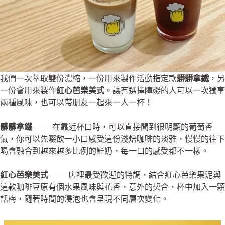
我們一次萃取雙份濃縮，一份用來製作活動指定款
髒髒拿鐵
，另
一份會用來製作
紅心芭樂美式
。讓有選擇障礙的人可以一次獨享
兩種風味，也可以帶朋友一起來一人一杯！
髒髒拿鐵
—— 在靠近杯口時，可以直接聞到很明顯的葡萄香
氣，你可以先啜飲一小口感受這份淺焙咖啡的淡雅，慢慢的往下
喝會融合到越來越多比例的鮮奶，每一口的感受都不一樣。
紅心芭樂美式
—— 店裡最受歡迎的特調，結合紅心芭樂果泥與
這款咖啡豆原有個水果風味與花香，意外的契合，杯中加入一顆
話梅，隨著時間的浸泡也會呈現不同層次變化。