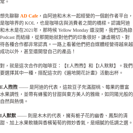
常。
想先聊聊
AD Cafe
，由阿迪和木木一起經營的一個創作者平台，
是咖啡界的 KOL，也是咖啡店與消費者之間的橋樑。認識阿迪
和木木是在2021年，那時候 Yellow Monday 還沒開，我們因為錄
Podcast 而結緣，從那開始就對他們的印象很好，謙虛親切、對
待各種合作都非常認真。一路上看著他們把自媒體經營得越來越
成功以外，甚至還開發自己的產品！
對，就是這次合作的咖啡豆：【E人煦煦】和【I人默默】。我們
要選擇其中一種，搭配這次的《遍地開花計畫》活動出杯。
E人煦煦
—— 是阿迪的代表，這款豆子充滿甜桃、莓果的豐富
水果調性，並帶有蜂蜜的甘甜與東方美人的雅緻，如同陽光般的
自然與熱情。
I人默默
—— 則是木木的代表，擁有梔子花的幽香、鳳梨的清
甜、加上水果軟糖與香檳葡萄的微妙香氣，是細膩的低調之選。