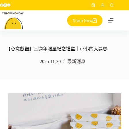
跳
購
至
物
主
Shop Now
車
要
內
容
【心意獻禮】三週年限量紀念禮盒｜小小的大夢想
2025-11-30
最新消息