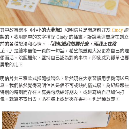
其中故事繪本
《小小的大夢想》
和明信片是開店前好友
Cindy
繪
製的，我用簡單的文字搭配 Cindy 的插畫，訴說著這間店在創立
前的各種想法和心情
。 「我知道我想要什麼，而我正在路
上。」
是繪本最後一頁的一句話，希望能鼓勵大家更為自己的理
想而活、跳脫框架，堅持自己認為對的事情，即使感到孤單也要
勇敢的走。
明信片共三種款式採隨機贈送，雖然現在大家習慣用手機傳送訊
息，我們依然覺得寫明信片是個不可或缺的儀式感，為紀錄那些
特別的時刻而存在。寫幾句話給好朋友，或是寫給自己加油打
氣，就算不寄出去，貼在牆上或是夾在書裡，也是種意義。