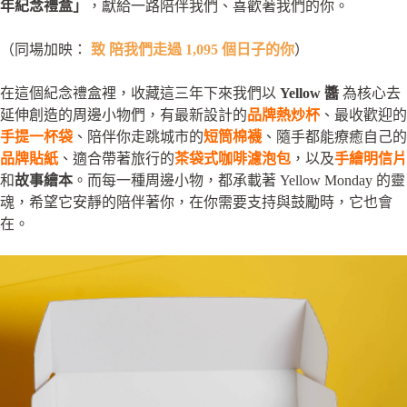
年紀念禮盒」
，獻給一路陪伴我們、喜歡著我們的你。
（同場加映：
致 陪我們走過 1,095 個日子的你
）
在這個紀念禮盒裡，收藏這三年下來我們以
Yellow 醬
為核心去
延伸創造的周邊小物們，有最新設計的
品牌熱炒杯
、最收歡迎的
手提一杯袋
、陪伴你走跳城市的
短筒棉襪
、隨手都能療癒自己的
品牌貼紙
、適合帶著旅行的
茶袋式咖啡濾泡包
，以及
手繪明信片
和
故事繪本
。而每一種周邊小物，都承載著 Yellow Monday 的靈
魂，希望它安靜的陪伴著你，在你需要支持與鼓勵時，它也會
在。